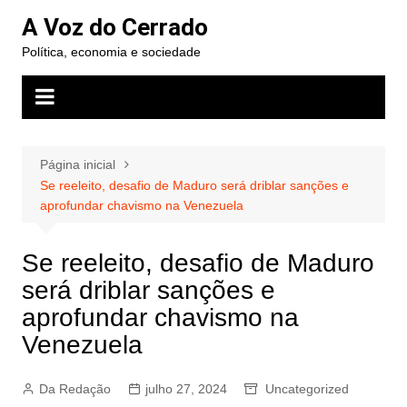
Ir
A Voz do Cerrado
para
Política, economia e sociedade
o
conteúdo
Página inicial
Se reeleito, desafio de Maduro será driblar sanções e
aprofundar chavismo na Venezuela
Se reeleito, desafio de Maduro
será driblar sanções e
aprofundar chavismo na
Venezuela
Da Redação
julho 27, 2024
Uncategorized