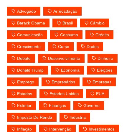
Advogado
Arrecadação
Barack Obama
Brasil
Câmbio
Comunicação
Consumo
Crédito
Crescimento
Curso
Dados
Debate
Desenvolvimento
Dinheiro
Donald Trump
Economia
Eleições
Emprego
Empresários
Empresas
Estados
Estados Unidos
EUA
Exterior
Finanças
Governo
Imposto De Renda
Indústria
Inflação
Intervenção
Investimentos