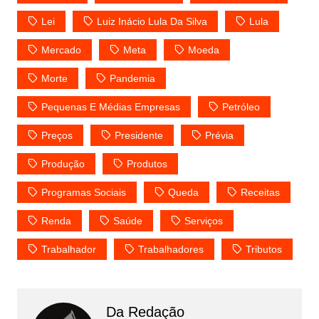
Lei
Luiz Inácio Lula Da Silva
Lula
Mercado
Meta
Moeda
Morte
Pandemia
Pequenas E Médias Empresas
Petróleo
Preços
Presidente
Prévia
Produção
Produtos
Programas Sociais
Queda
Receitas
Renda
Saúde
Serviços
Trabalhador
Trabalhadores
Tributos
Da Redação