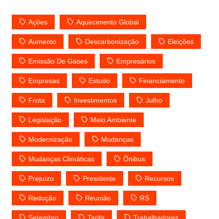
Ações
Aquecimento Global
Aumento
Descarbonização
Eleições
Emissão De Gases
Empresários
Empresas
Estudo
Financiamento
Frota
Investimentos
Julho
Legislação
Meio Ambiente
Modernização
Mudanças
Mudanças Climáticas
Ônibus
Prejuízo
Presidente
Recursos
Redução
Reunião
RS
Setembro
Tarifa
Trabalhadores