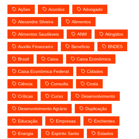
Ações
Acordos
Advogado
Alexandre Silveira
Alimentos
Alimentos Saudáveis
ANM
Atingidos
Auxílio Financeiro
Benefício
BNDES
Brasil
Caixa
Caixa Econômica
Caixa Econômica Federal
Cidades
Ciência
Consulta
Costa
Críticas
Curso
Desenvolvimento
Desenvolvimento Agrário
Duplicação
Educação
Empresas
Enchentes
Energia
Espírito Santo
Estados