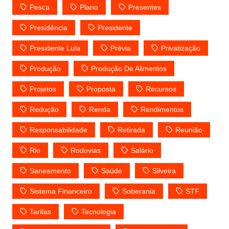
Pesca
Plano
Presentes
Presidência
Presidente
Presidente Lula
Prévia
Privatização
Produção
Produção De Alimentos
Projetos
Proposta
Recursos
Redução
Renda
Rendimentos
Responsabilidade
Retirada
Reunião
Rio
Rodovias
Salário
Saneamento
Saúde
Silveira
Sistema Financeiro
Soberania
STF
Tarifas
Tecnologia