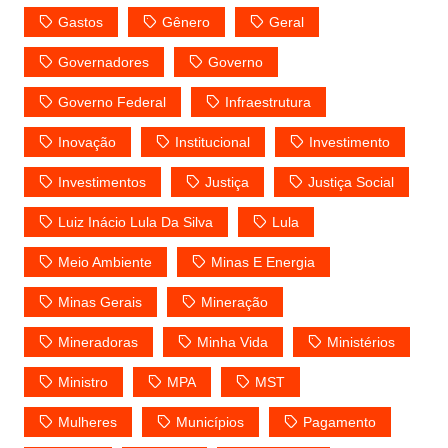
Gastos
Gênero
Geral
Governadores
Governo
Governo Federal
Infraestrutura
Inovação
Institucional
Investimento
Investimentos
Justiça
Justiça Social
Luiz Inácio Lula Da Silva
Lula
Meio Ambiente
Minas E Energia
Minas Gerais
Mineração
Mineradoras
Minha Vida
Ministérios
Ministro
MPA
MST
Mulheres
Municípios
Pagamento