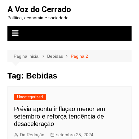
Ir
A Voz do Cerrado
para
Política, economia e sociedade
o
conteúdo
Página inicial
Bebidas
Página 2
Tag:
Bebidas
Uncategorized
Prévia aponta inflação menor em
setembro e reforça tendência de
desaceleração
Da Redação
setembro 25, 2024