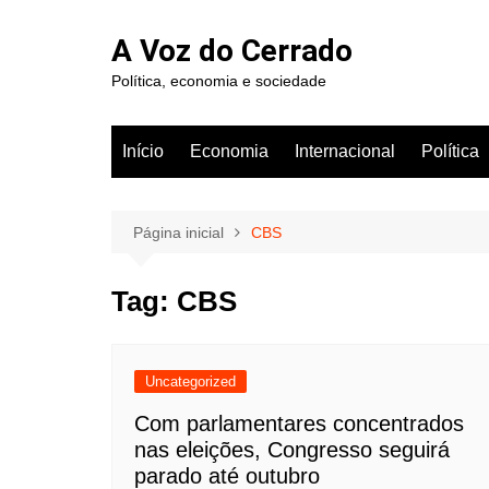
Ir
para
A Voz do Cerrado
o
Política, economia e sociedade
conteúdo
Início
Economia
Internacional
Política
Página inicial
CBS
Tag:
CBS
Uncategorized
Com parlamentares concentrados
nas eleições, Congresso seguirá
parado até outubro