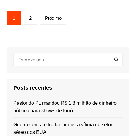
Paginação
1
2
Próximo
de
posts
Posts recentes
Pastor do PL mandou R$ 1,8 milhão de dinheiro
público para shows de forró
Guerra contra o Irã faz primeira vítima no setor
aéreo dos EUA