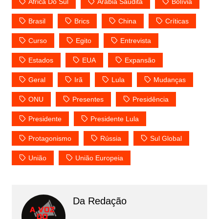
África Do Sul
Arábia Saudita
Bolívia
Brasil
Brics
China
Críticas
Curso
Egito
Entrevista
Estados
EUA
Expansão
Geral
Irã
Lula
Mudanças
ONU
Presentes
Presidência
Presidente
Presidente Lula
Protagonismo
Rússia
Sul Global
União
União Europeia
Da Redação