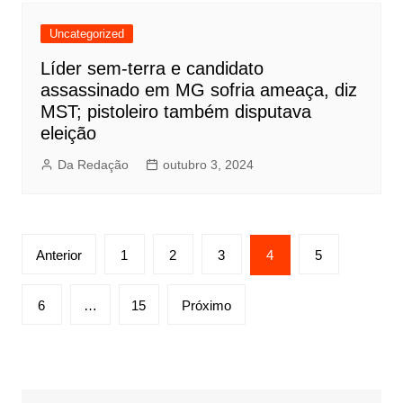
Uncategorized
Líder sem-terra e candidato
assassinado em MG sofria ameaça, diz
MST; pistoleiro também disputava
eleição
Da Redação
outubro 3, 2024
Paginação
Anterior
1
2
3
4
5
de
posts
6
…
15
Próximo