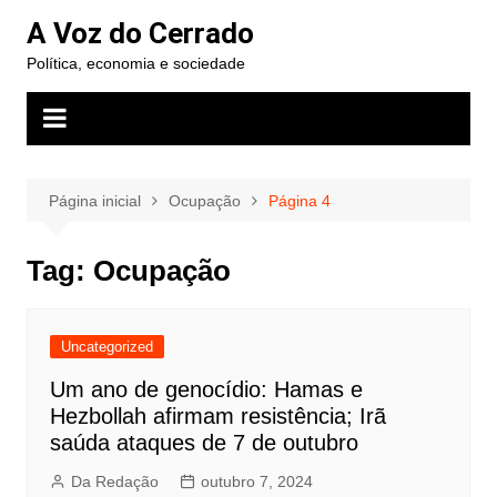
Ir
A Voz do Cerrado
para
Política, economia e sociedade
o
conteúdo
Página inicial
Ocupação
Página 4
Tag:
Ocupação
Uncategorized
Um ano de genocídio: Hamas e
Hezbollah afirmam resistência; Irã
saúda ataques de 7 de outubro
Da Redação
outubro 7, 2024