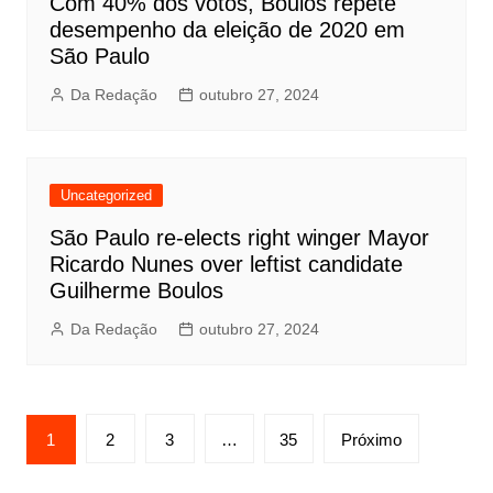
Com 40% dos votos, Boulos repete
desempenho da eleição de 2020 em
São Paulo
Da Redação
outubro 27, 2024
Uncategorized
São Paulo re-elects right winger Mayor
Ricardo Nunes over leftist candidate
Guilherme Boulos
Da Redação
outubro 27, 2024
Paginação
1
2
3
…
35
Próximo
de