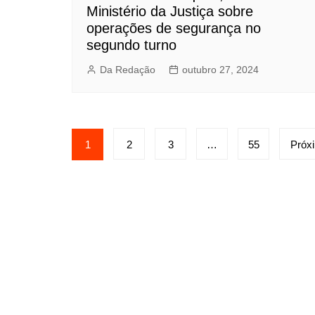
Ministério da Justiça sobre
operações de segurança no
segundo turno
Da Redação
outubro 27, 2024
Paginação
1
2
3
…
55
Próx
de
posts