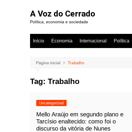
Ir
para
A Voz do Cerrado
o
Política, economia e sociedade
conteúdo
Início
Economia
Internacional
Política
Página inicial
Trabalho
Tag:
Trabalho
Uncategorized
Mello Araújo em segundo plano e
Tarcísio enaltecido: como foi o
discurso da vitória de Nunes