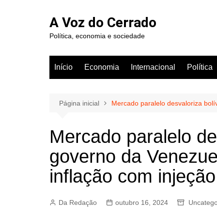
Ir
para
A Voz do Cerrado
o
Política, economia e sociedade
conteúdo
Início
Economia
Internacional
Política
Página inicial
Mercado paralelo desvaloriza bolí
Mercado paralelo des
governo da Venezuel
inflação com injeção
Da Redação
outubro 16, 2024
Uncatego