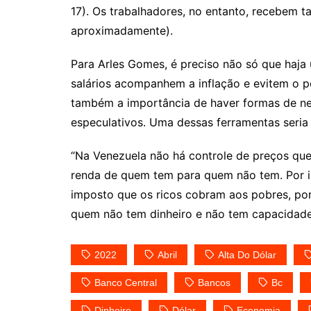
17). Os trabalhadores, no entanto, recebem
aproximadamente).
Para Arles Gomes, é preciso não só que haja 
salários acompanhem a inflação e evitem o 
também a importância de haver formas de neu
especulativos. Uma dessas ferramentas seria
“Na Venezuela não há controle de preços qu
renda de quem tem para quem não tem. Por i
imposto que os ricos cobram aos pobres, por
quem não tem dinheiro e não tem capacidade 
2022
Abril
Alta Do Dólar
Banco Central
Bancos
Bc
Dinheiro
Dólar
Economia