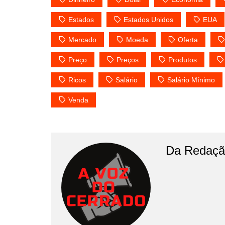
Estados
Estados Unidos
EUA
Mercado
Moeda
Oferta
Preço
Preços
Produtos
Ricos
Salário
Salário Mínimo
Venda
Da Redaçã