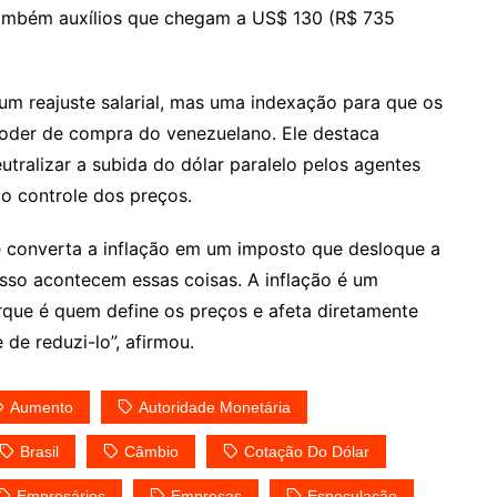
 também auxílios que chegam a US$ 130 (R$ 735
um reajuste salarial, mas uma indexação para que os
poder de compra do venezuelano. Ele destaca
tralizar a subida do dólar paralelo pelos agentes
 o controle dos preços.
e converta a inflação em um imposto que desloque a
sso acontecem essas coisas. A inflação é um
que é quem define os preços e afeta diretamente
de reduzi-lo”, afirmou.
Aumento
Autoridade Monetária
Brasil
Câmbio
Cotação Do Dólar
Empresários
Empresas
Especulação