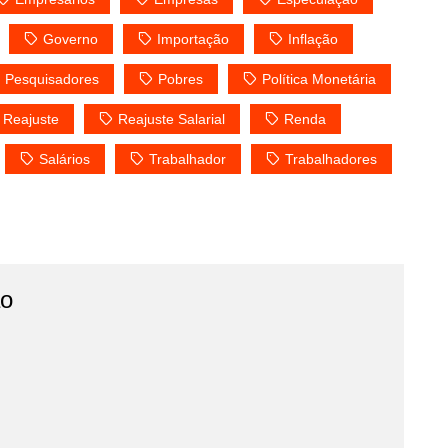
Governo
Importação
Inflação
Pesquisadores
Pobres
Política Monetária
Reajuste
Reajuste Salarial
Renda
Salários
Trabalhador
Trabalhadores
o