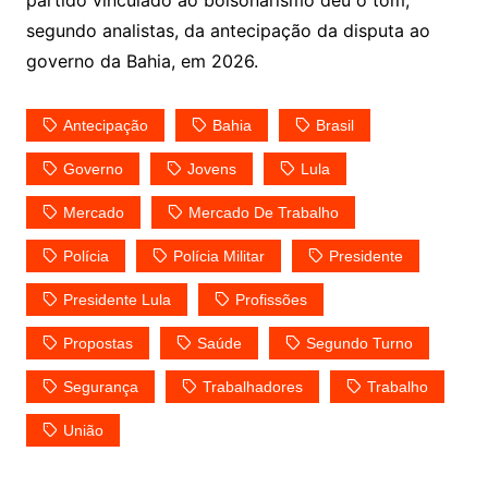
partido vinculado ao bolsonarismo deu o tom,
segundo analistas, da antecipação da disputa ao
governo da Bahia, em 2026.
Antecipação
Bahia
Brasil
Governo
Jovens
Lula
Mercado
Mercado De Trabalho
Polícia
Polícia Militar
Presidente
Presidente Lula
Profissões
Propostas
Saúde
Segundo Turno
Segurança
Trabalhadores
Trabalho
União