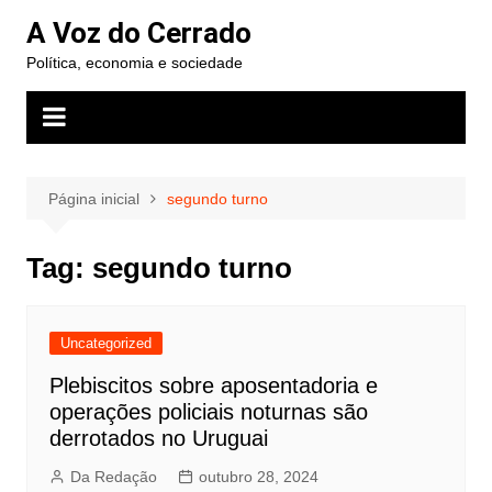
Ir
A Voz do Cerrado
para
Política, economia e sociedade
o
conteúdo
Página inicial
segundo turno
Tag:
segundo turno
Uncategorized
Plebiscitos sobre aposentadoria e
operações policiais noturnas são
derrotados no Uruguai
Da Redação
outubro 28, 2024