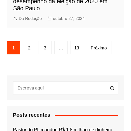
desempenho da eleição de 2020 em
São Paulo
Da Redação
outubro 27, 2024
Paginação
1
2
3
…
13
Próximo
de
posts
Posts recentes
Pastor do PL mandou R$ 1,8 milhão de dinheiro