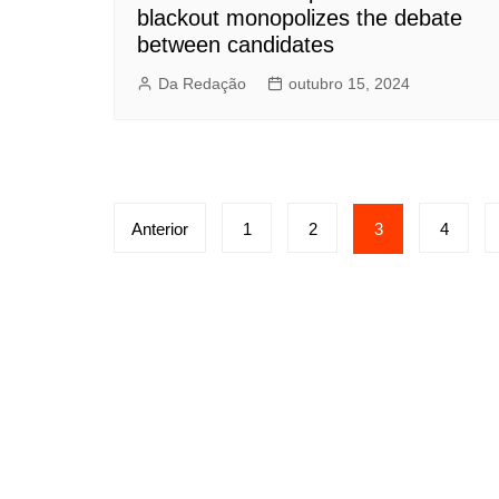
blackout monopolizes the debate
between candidates
Da Redação
outubro 15, 2024
Paginação
Anterior
1
2
3
4
de
posts