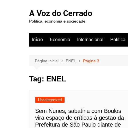
Ir
para
A Voz do Cerrado
o
Política, economia e sociedade
conteúdo
Início
Economia
Internacional
Política
Página inicial
ENEL
Página 3
Tag:
ENEL
Uncategorized
Sem Nunes, sabatina com Boulos
vira espaço de críticas à gestão da
Prefeitura de São Paulo diante de