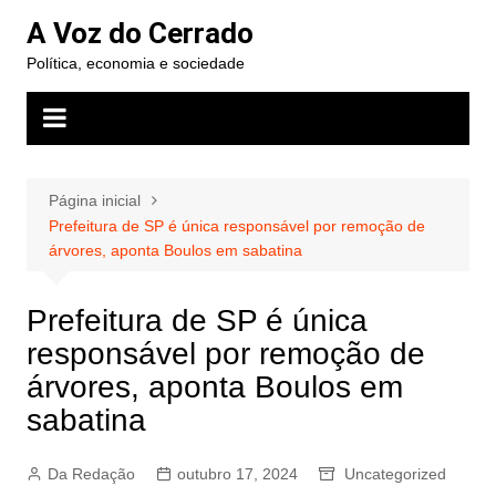
Ir
A Voz do Cerrado
para
Política, economia e sociedade
o
conteúdo
Página inicial
Prefeitura de SP é única responsável por remoção de
árvores, aponta Boulos em sabatina
Prefeitura de SP é única
responsável por remoção de
árvores, aponta Boulos em
sabatina
Da Redação
outubro 17, 2024
Uncategorized