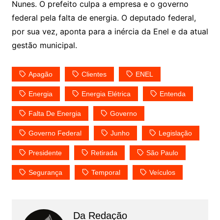
Nunes. O prefeito culpa a empresa e o governo
federal pela falta de energia. O deputado federal,
por sua vez, aponta para a inércia da Enel e da atual
gestão municipal.
Apagão
Clientes
ENEL
Energia
Energia Elétrica
Entenda
Falta De Energia
Governo
Governo Federal
Junho
Legislação
Presidente
Retirada
São Paulo
Segurança
Temporal
Veículos
Da Redação