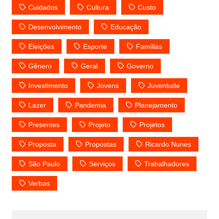
Cuidados
Cultura
Custo
Desenvolvimento
Educação
Eleições
Esporte
Famílias
Gênero
Geral
Governo
Investimento
Jovens
Juventude
Lazer
Pandemia
Planejamento
Presentes
Projeto
Projetos
Proposta
Propostas
Ricardo Nunes
São Paulo
Serviços
Trabalhadores
Verbas