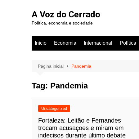
Ir
para
A Voz do Cerrado
o
Política, economia e sociedade
conteúdo
Início
Economia
Internacional
Política
Página inicial
Pandemia
Tag:
Pandemia
Uncategorized
Fortaleza: Leitão e Fernandes
trocam acusações e miram em
indecisos durante último debate