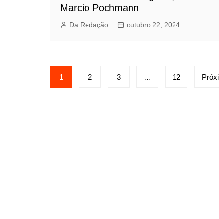
Marcio Pochmann
Da Redação
outubro 22, 2024
Paginação
1
2
3
…
12
Próx
de
posts