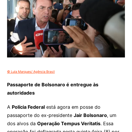
© Lula Marques/ Agência Brasil
Passaporte de Bolsonaro é entregue às
autoridades
A
Polícia Federal
está agora em posse do
passaporte do ex-presidente
Jair Bolsonaro
, um
dos alvos da
Operação Tempus Veritatis
. Essa
operação foi deflagrada nesta quinta-feira (8) por