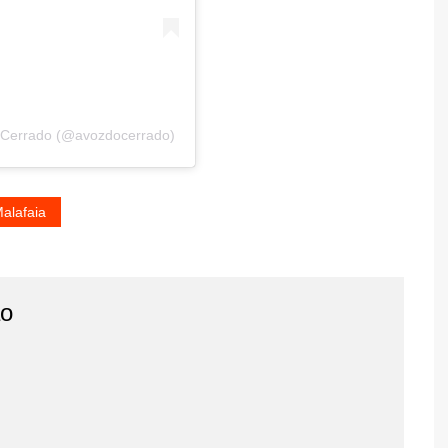
o Cerrado (@avozdocerrado)
alafaia
o