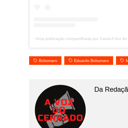
Uma publicação compartilhada por Canal A Voz d
Bolsonaro
Eduardo Bolsonaro
M
Da Redaçã