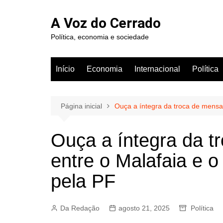
Ir
para
A Voz do Cerrado
o
Política, economia e sociedade
conteúdo
Início
Economia
Internacional
Política
Página inicial
Ouça a íntegra da troca de mensa
Ouça a íntegra da 
entre o Malafaia e o
pela PF
Da Redação
agosto 21, 2025
Política