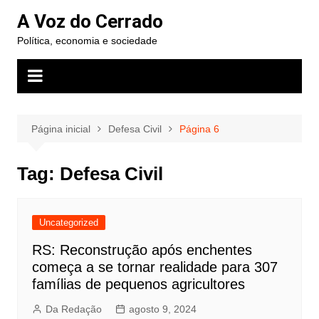
Ir
A Voz do Cerrado
para
Política, economia e sociedade
o
conteúdo
Página inicial
Defesa Civil
Página 6
Tag:
Defesa Civil
Uncategorized
RS: Reconstrução após enchentes
começa a se tornar realidade para 307
famílias de pequenos agricultores
Da Redação
agosto 9, 2024