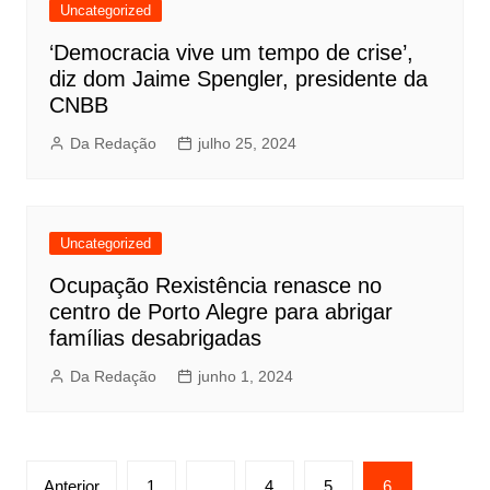
Uncategorized
‘Democracia vive um tempo de crise’,
diz dom Jaime Spengler, presidente da
CNBB
Da Redação
julho 25, 2024
Uncategorized
Ocupação Rexistência renasce no
centro de Porto Alegre para abrigar
famílias desabrigadas
Da Redação
junho 1, 2024
Paginação
Anterior
1
…
4
5
6