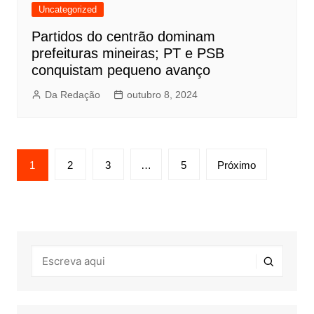
Uncategorized
Partidos do centrão dominam
prefeituras mineiras; PT e PSB
conquistam pequeno avanço
Da Redação
outubro 8, 2024
Paginação
1
2
3
…
5
Próximo
de
posts