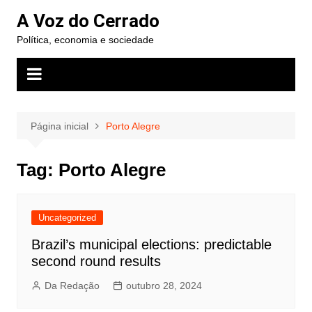
Ir
A Voz do Cerrado
para
Política, economia e sociedade
o
conteúdo
Página inicial
Porto Alegre
Tag:
Porto Alegre
Uncategorized
Brazil’s municipal elections: predictable
second round results
Da Redação
outubro 28, 2024