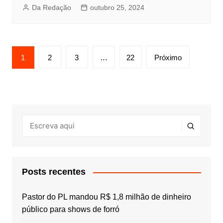
Da Redação
outubro 25, 2024
Paginação
1
2
3
…
22
Próximo
de
posts
Posts recentes
Pastor do PL mandou R$ 1,8 milhão de dinheiro
público para shows de forró