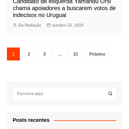
Candidato de esquerda Yamandú Orsi
chama apoiadores a buscarem votos de
indecisos no Uruguai
Da Redação
outubro 22, 2024
Paginação
1
2
3
…
10
Próximo
de
posts
Posts recentes