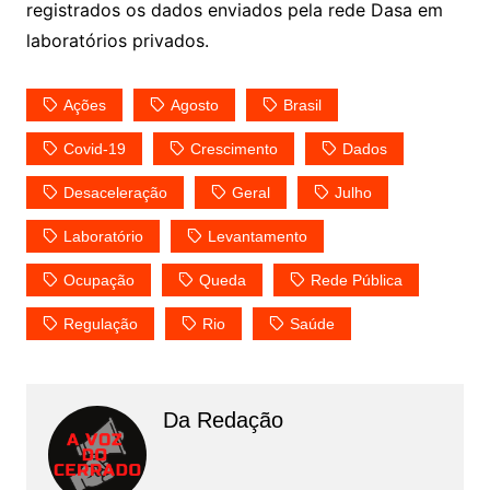
registrados os dados enviados pela rede Dasa em
laboratórios privados.
Ações
Agosto
Brasil
Covid-19
Crescimento
Dados
Desaceleração
Geral
Julho
Laboratório
Levantamento
Ocupação
Queda
Rede Pública
Regulação
Rio
Saúde
Da Redação