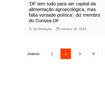
‘DF tem tudo para ser capital da
alimentação agroecológica, mas
falta vontade política’, diz membro
do Consea-DF
Da Redação
outubro 18, 2024
Paginação
Anterior
1
2
3
4
de
posts