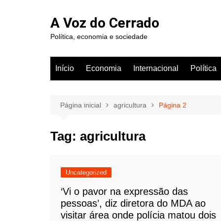
Ir
para
A Voz do Cerrado
o
Política, economia e sociedade
conteúdo
Início
Economia
Internacional
Política
Página inicial
agricultura
Página 2
Tag:
agricultura
Uncategorized
‘Vi o pavor na expressão das
pessoas’, diz diretora do MDA ao
visitar área onde polícia matou dois