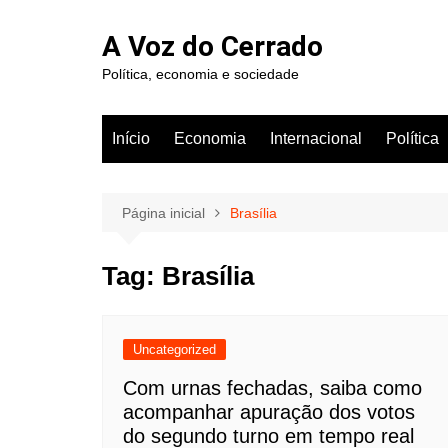
Ir
para
A Voz do Cerrado
o
Política, economia e sociedade
conteúdo
Início
Economia
Internacional
Política
Página inicial
Brasília
Tag:
Brasília
Uncategorized
Com urnas fechadas, saiba como
acompanhar apuração dos votos
do segundo turno em tempo real