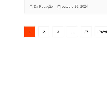
Da Redação
outubro 26, 2024
Paginação
1
2
3
…
27
Próx
de
posts