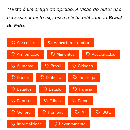
**Este é um artigo de opinião. A visão do autor não
necessariamente expressa a linha editorial do
Brasil
de Fato.
Agricultura
Agricultura Familiar
Alimentação
Alimentos
Assalariados
Aumento
Brasil
Cidades
Dados
Dinheiro
Emprego
Estados
Estudo
Família
Famílias
Filhos
Fome
Gênero
Homens
IA
IBGE
Informalidade
Levantamento