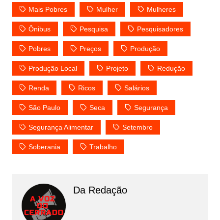
Mais Pobres
Mulher
Mulheres
Ônibus
Pesquisa
Pesquisadores
Pobres
Preços
Produção
Produção Local
Projeto
Redução
Renda
Ricos
Salários
São Paulo
Seca
Segurança
Segurança Alimentar
Setembro
Soberania
Trabalho
Da Redação