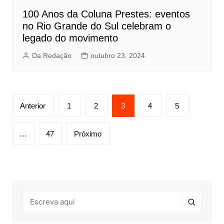
100 Anos da Coluna Prestes: eventos
no Rio Grande do Sul celebram o
legado do movimento
Da Redação
outubro 23, 2024
Paginação
Anterior
1
2
3
4
5
de
posts
…
47
Próximo