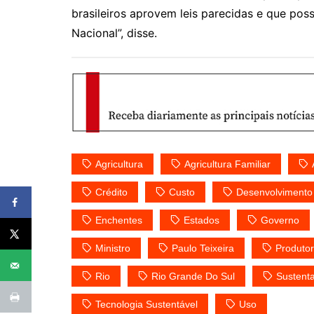
brasileiros aprovem leis parecidas e que p
Nacional”, disse.
Agricultura
Agricultura Familiar
Crédito
Custo
Desenvolvimento
Enchentes
Estados
Governo
Ministro
Paulo Teixeira
Produto
Rio
Rio Grande Do Sul
Sustenta
Tecnologia Sustentável
Uso