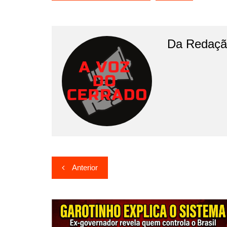
Da Redaçã
Navegação
Anterior
de
Post