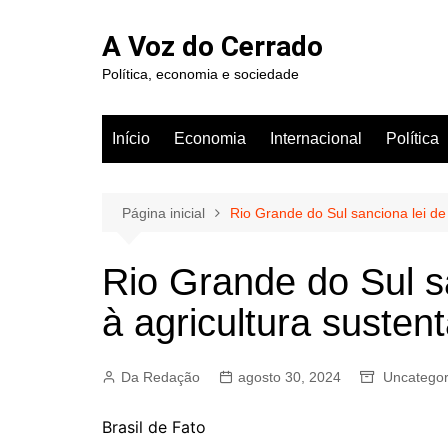
Ir
para
A Voz do Cerrado
o
Política, economia e sociedade
conteúdo
Início
Economia
Internacional
Política
Página inicial
Rio Grande do Sul sanciona lei de
Rio Grande do Sul s
à agricultura susten
Da Redação
agosto 30, 2024
Uncategor
Brasil de Fato