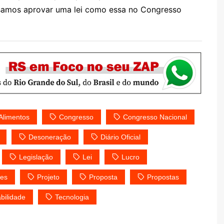
ossamos aprovar uma lei como essa no Congresso
Alimentos
Congresso
Congresso Nacional
Desoneração
Diário Oficial
Legislação
Lei
Lucro
res
Projeto
Proposta
Propostas
bilidade
Tecnologia