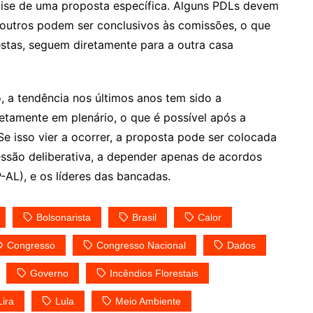
álise de uma proposta específica. Alguns PDLs devem
o outros podem ser conclusivos às comissões, o que
estas, seguem diretamente para a outra casa
 a tendência nos últimos anos tem sido a
etamente em plenário, o que é possível após a
e isso vier a ocorrer, a proposta pode ser colocada
ssão deliberativa, a depender apenas de acordos
-AL), e os líderes das bancadas.
Bolsonarista
Brasil
Calor
Congresso
Congresso Nacional
Dados
Governo
Incêndios Florestais
Lira
Lula
Meio Ambiente