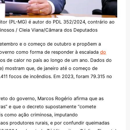
itor (PL-MG) é autor do PDL 352/2024, contrário ao
minosos / Cleia Viana/Câmara dos Deputados
 setembro e o começo de outubro e propõem a
governo como forma de responder à escalada
do
ocos de calor no país ao longo de um ano. Dados do
npe) mostram que, de janeiro até o começo de
411 focos de incêndios. Em 2023, foram 79.315 no
creto do governo, Marcos Rogério afirma que as
vas” e que o decreto supostamente “comete
rais como ação criminosa, imputando
aos produtores rurais, e por confundir queimadas