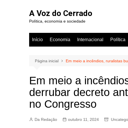
Ir
para
A Voz do Cerrado
o
Política, economia e sociedade
conteúdo
Início
Economia
Internacional
Política
Página inicial
Em meio a incêndios, ruralistas 
Em meio a incêndios
derrubar decreto an
no Congresso
Da Redação
outubro 11, 2024
Uncatego