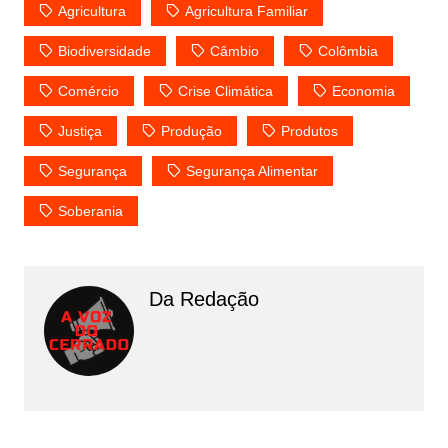
Agricultura
Agricultura Familiar
Biodiversidade
Câmbio
Colômbia
Comércio
Crise Climática
Economia
Justiça
Produção
Produtos
Segurança
Segurança Alimentar
Soberania
Da Redação