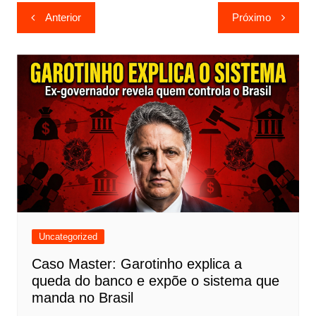
Navegação
Anterior
Próximo
de
Post
Uncategorized
Caso Master: Garotinho explica a
queda do banco e expõe o sistema que
manda no Brasil