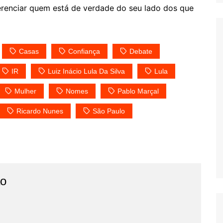
iferenciar quem está de verdade do seu lado dos que
.
Casas
Confiança
Debate
IR
Luiz Inácio Lula Da Silva
Lula
Mulher
Nomes
Pablo Marçal
Ricardo Nunes
São Paulo
o