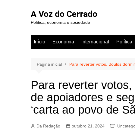
Ir
para
A Voz do Cerrado
o
Política, economia e sociedade
conteúdo
Início
Economia
Internacional
Política
Página inicial
Para reverter votos, Boulos dorm
Para reverter votos
de apoiadores e se
‘carta ao povo de S
Da Redação
outubro 21, 2024
Uncatego