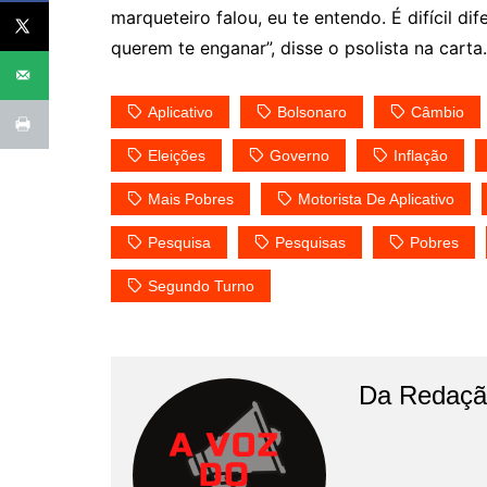
marqueteiro falou, eu te entendo. É difícil d
querem te enganar”, disse o psolista na carta
Aplicativo
Bolsonaro
Câmbio
Eleições
Governo
Inflação
Mais Pobres
Motorista De Aplicativo
Pesquisa
Pesquisas
Pobres
Segundo Turno
Da Redaçã