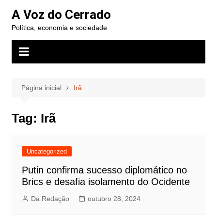
Ir
A Voz do Cerrado
para
Política, economia e sociedade
o
conteúdo
Página inicial
Irã
Tag:
Irã
Uncategorized
Putin confirma sucesso diplomático no
Brics e desafia isolamento do Ocidente
Da Redação
outubro 28, 2024