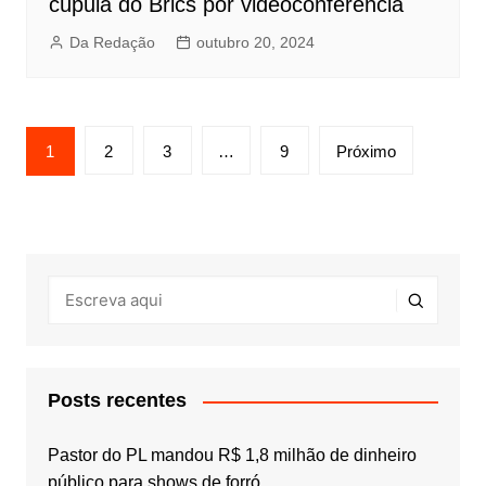
cúpula do Brics por videoconferência
Da Redação
outubro 20, 2024
Paginação
1
2
3
…
9
Próximo
de
posts
Posts recentes
Pastor do PL mandou R$ 1,8 milhão de dinheiro
público para shows de forró