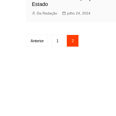
Estado
Da Redação
julho 24, 2024
Paginação
Anterior
1
2
de
posts