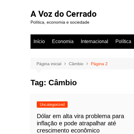
Ir
para
A Voz do Cerrado
o
Política, economia e sociedade
conteúdo
Início
Economia
Internacional
Política
Página inicial
Câmbio
Página 2
Tag:
Câmbio
Uncategorized
Dólar em alta vira problema para
inflação e pode atrapalhar até
crescimento econômico